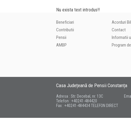
Nu exista text introdus!!
Beneficiari
Acorduri Bi
Contributii
Contact
Pensii
Informatii u
AMBP
Program de
Casa Județeană de Pensii Constanța
Adresa : Str. Decebal, nr. 13C
Emai
Telefon : +40241-484420
Fax : +40241-484434 TELEFON DIRECT