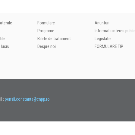
laterale
Formulare
Anunturi
Programe
Informatii interes publi
tile
Bilete de tratament
Legislatie
 lucru
Despre noi
FORMULARE TIP
l :
pensii.constanta@cnpp.ro