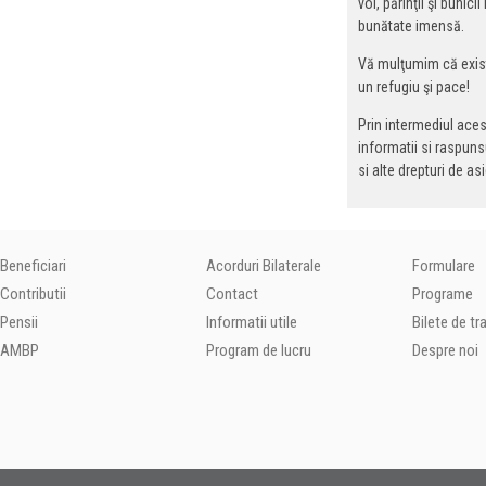
voi, părinţii şi bunic
bunătate imensă.
Vă mulţumim că existaţ
un refugiu şi pace!
Prin intermediul ace
informatii si raspunsu
si alte drepturi de asi
Beneficiari
Acorduri Bilaterale
Formulare
Contributii
Contact
Programe
Pensii
Informatii utile
Bilete de t
AMBP
Program de lucru
Despre noi