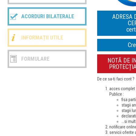
ADRESA 
ACORDURI BILATERALE
CE
cert
INFORMAȚII UTILE
Cre
FORMULARE
NOTĂ DE I
PROTECȚI
De ce sa-ti faci cont ?
acces complet l
Publice :
fisa part
stagii a
stagii l
declarat
...si mul
notificare onlin
servicii oferit