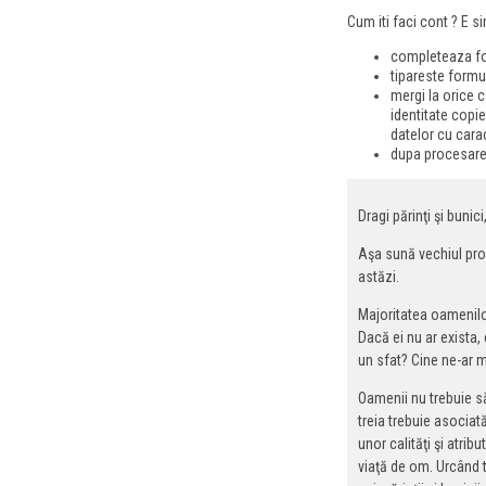
Cum iti faci cont ? E si
completeaza for
tipareste formu
mergi la orice 
identitate copie
datelor cu cara
dupa procesarea 
Dragi părinţi şi bunic
Aşa sună vechiul prov
astăzi.
Majoritatea oamenilo
Dacă ei nu ar exista
un sfat? Cine ne-ar ma
Oamenii nu trebuie să
treia trebuie asociată
unor calităţi şi atri
viaţă de om. Urcând 