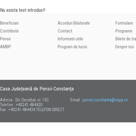
Nu exista text introdus!!
Beneficiari
Acorduri Bilaterale
Formulare
Contributii
Contact
Programe
Pensii
Informatii utile
Bilete de t
AMBP
Program de lucru
Despre noi
Casa Județeană de Pensii Constanța
Adresa : Str. Decebal, nr. 13C
Email :
pensii.constanta@cnpp.ro
Telefon : +40241-484420
Fax : +40241-484434 TELEFON DIRECT