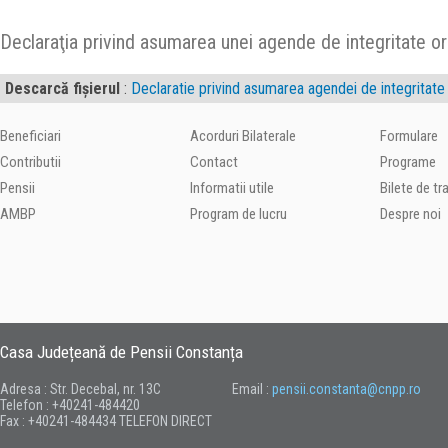
Declaraţia privind asumarea unei agende de integritate or
Descarcă fișierul
:
Declaratie privind asumarea agendei de integritat
Beneficiari
Acorduri Bilaterale
Formulare
Contributii
Contact
Programe
Pensii
Informatii utile
Bilete de t
AMBP
Program de lucru
Despre noi
Casa Județeană de Pensii Constanța
Adresa : Str. Decebal, nr. 13C
Email :
pensii.constanta@cnpp.ro
Telefon : +40241-484420
Fax : +40241-484434 TELEFON DIRECT